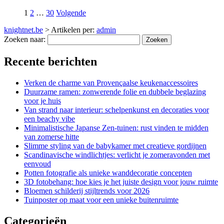
1
2
…
30
Volgende
knightnet.be
>
Artikelen per:
admin
Zoeken naar:
Recente berichten
Verken de charme van Provençaalse keukenaccessoires
Duurzame ramen: zonwerende folie en dubbele beglazing
voor je huis
Van strand naar interieur: schelpenkunst en decoraties voor
een beachy vibe
Minimalistische Japanse Zen-tuinen: rust vinden te midden
van zomerse hitte
Slimme styling van de babykamer met creatieve gordijnen
Scandinavische windlichtjes: verlicht je zomeravonden met
eenvoud
Potten fotografie als unieke wanddecoratie concepten
3D fotobehang: hoe kies je het juiste design voor jouw ruimte
Bloemen schilderij stijltrends voor 2026
Tuinposter op maat voor een unieke buitenruimte
Categorieën