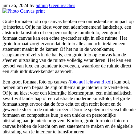
juni 26, 2024
by
admin
Geen reacties
Grote formaten foto op canvas hebben een onmiskenbare impact op
je interieur. Of je nu kiest voor een adembenemend landschap, een
abstracte kunstfoto of een persoonlijke familiefoto, een groot
formaat canvas kan een echte eyecatcher zijn in elke ruimte. Het
grote formaat zorgt ervoor dat de foto alle aandacht trekt en een
statement maakt in de kamer. Of het nu in de woonkamer,
slaapkamer of zelfs in de hal is, een grote foto op canvas kan de
sfeer en uitstraling van de ruimte volledig veranderen. Het kan een
gevoel van luxe en grandeur toevoegen, waardoor de ruimte direct
een stuk indrukwekkender aanvoelt.
Een groot formaat foto op canvas (
foto auf leinwand xxl
) kan ook
helpen om een bepaalde stijl of thema in je interieur te versterken.
Of je nu kiest voor een kleurrijke bloemenprint, een minimalistisch
zwart-wit landschap of een abstracte moderne kunstfoto, het grote
formaat zorgt ervoor dat de foto echt tot zijn recht komt en de
gewenste sfeer in de ruimte creëert. Door te spelen met verschillende
formaten en composities kun je een unieke en persoonlijke
uitstraling aan je interieur geven. Kortom, grote formaten foto op
canvas hebben de kracht om een statement te maken en de algehele
uitstraling van je interieur te transformeren.