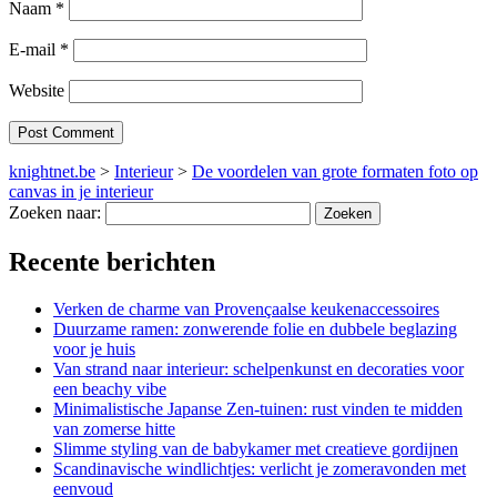
Naam
*
E-mail
*
Website
knightnet.be
>
Interieur
>
De voordelen van grote formaten foto op
canvas in je interieur
Zoeken naar:
Recente berichten
Verken de charme van Provençaalse keukenaccessoires
Duurzame ramen: zonwerende folie en dubbele beglazing
voor je huis
Van strand naar interieur: schelpenkunst en decoraties voor
een beachy vibe
Minimalistische Japanse Zen-tuinen: rust vinden te midden
van zomerse hitte
Slimme styling van de babykamer met creatieve gordijnen
Scandinavische windlichtjes: verlicht je zomeravonden met
eenvoud