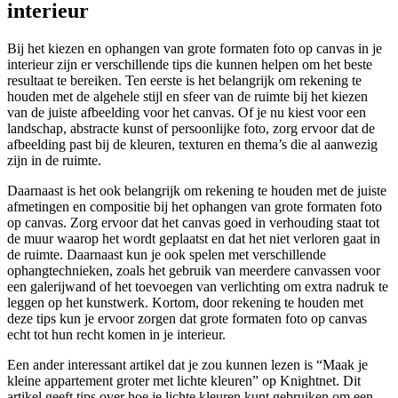
interieur
Bij het kiezen en ophangen van grote formaten foto op canvas in je
interieur zijn er verschillende tips die kunnen helpen om het beste
resultaat te bereiken. Ten eerste is het belangrijk om rekening te
houden met de algehele stijl en sfeer van de ruimte bij het kiezen
van de juiste afbeelding voor het canvas. Of je nu kiest voor een
landschap, abstracte kunst of persoonlijke foto, zorg ervoor dat de
afbeelding past bij de kleuren, texturen en thema’s die al aanwezig
zijn in de ruimte.
Daarnaast is het ook belangrijk om rekening te houden met de juiste
afmetingen en compositie bij het ophangen van grote formaten foto
op canvas. Zorg ervoor dat het canvas goed in verhouding staat tot
de muur waarop het wordt geplaatst en dat het niet verloren gaat in
de ruimte. Daarnaast kun je ook spelen met verschillende
ophangtechnieken, zoals het gebruik van meerdere canvassen voor
een galerijwand of het toevoegen van verlichting om extra nadruk te
leggen op het kunstwerk. Kortom, door rekening te houden met
deze tips kun je ervoor zorgen dat grote formaten foto op canvas
echt tot hun recht komen in je interieur.
Een ander interessant artikel dat je zou kunnen lezen is “Maak je
kleine appartement groter met lichte kleuren” op Knightnet. Dit
artikel geeft tips over hoe je lichte kleuren kunt gebruiken om een