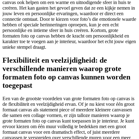
canvas ook helpen om een warme en uitnodigende sfeer in huis te
creëren. Het kan gasten het gevoel geven dat ze een kijkje nemen in
jouw leven en persoonlijke ervaringen, waardoor er direct een
connectie ontstaat. Door te kiezen voor foto’s die emotionele waarde
hebben of speciale herinneringen oproepen, kun je een echt
persoonlijke en intieme sfeer in huis creëren. Kortom, grote
formaten foto op canvas hebben de kracht om persoonlijkheid en
karakter toe te voegen aan je interieur, waardoor het echt jouw eigen
unieke stempel draagt.
Flexibiliteit en veelzijdigheid: de
verschillende manieren waarop grote
formaten foto op canvas kunnen worden
toegepast
Een van de grootste voordelen van grote formaten foto op canvas is
de flexibiliteit en veelzijdigheid ervan. Of je nu kiest voor één groot
formaat canvas als statement piece of meerdere kleinere canvassen
die samen een collage vormen, er zijn talloze manieren waarop je
grote formaten foto op canvas kunt toepassen in je interieur. Je kunt
ervoor kiezen om één muur volledig te bedekken met een groot
formaat canvas voor een dramatisch effect, of juist meerdere
canvassen te verspreiden over verschillende muren voor een meer