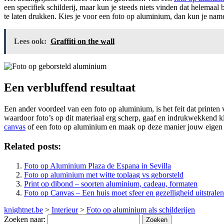
een specifiek schilderij, maar kun je steeds niets vinden dat helemaal 
te laten drukken. Kies je voor een foto op aluminium, dan kun je nam
Lees ook:
Graffiti on the wall
Een verbluffend resultaat
Een ander voordeel van een foto op aluminium, is het feit dat printen 
waardoor foto’s op dit materiaal erg scherp, gaaf en indrukwekkend kle
canvas
of een foto op aluminium en maak op deze manier jouw eigen s
Related posts:
Foto op Aluminium Plaza de Espana in ‪Sevilla‬
Foto op aluminium met witte toplaag vs geborsteld
Print op dibond – soorten aluminium, cadeau, formaten
Foto op Canvas – Een huis moet sfeer en gezelligheid uitstralen
knightnet.be
>
Interieur
>
Foto op aluminium als schilderijen
Zoeken naar: