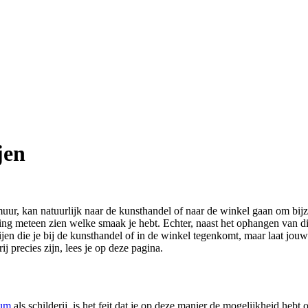
jen
ur, kan natuurlijk naar de kunsthandel of naar de winkel gaan om bijzo
ning meteen zien welke smaak je hebt. Echter, naast het ophangen van 
rijen die je bij de kunsthandel of in de winkel tegenkomt, maar laat jo
j precies zijn, lees je op deze pagina.
ium
als schilderij, is het feit dat je op deze manier de mogelijkheid hebt