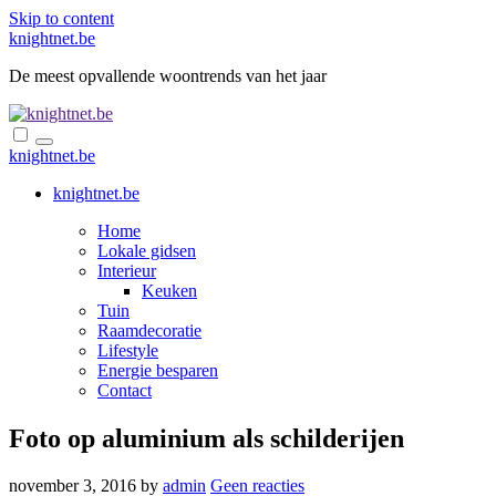
Skip to content
knightnet.be
De meest opvallende woontrends van het jaar
knightnet.be
knightnet.be
Home
Lokale gidsen
Interieur
Keuken
Tuin
Raamdecoratie
Lifestyle
Energie besparen
Contact
Foto op aluminium als schilderijen
november 3, 2016
by
admin
Geen reacties