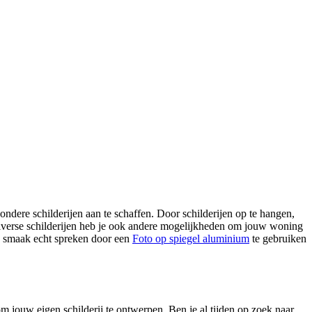
ndere schilderijen aan te schaffen. Door schilderijen op te hangen,
diverse schilderijen heb je ook andere mogelijkheden om jouw woning
uw smaak echt spreken door een
Foto op spiegel aluminium
te gebruiken
 om jouw eigen schilderij te ontwerpen. Ben je al tijden op zoek naar