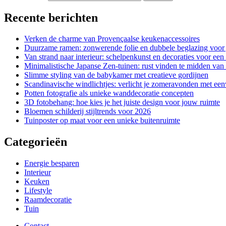
Recente berichten
Verken de charme van Provençaalse keukenaccessoires
Duurzame ramen: zonwerende folie en dubbele beglazing voor 
Van strand naar interieur: schelpenkunst en decoraties voor een
Minimalistische Japanse Zen-tuinen: rust vinden te midden van 
Slimme styling van de babykamer met creatieve gordijnen
Scandinavische windlichtjes: verlicht je zomeravonden met ee
Potten fotografie als unieke wanddecoratie concepten
3D fotobehang: hoe kies je het juiste design voor jouw ruimte
Bloemen schilderij stijltrends voor 2026
Tuinposter op maat voor een unieke buitenruimte
Categorieën
Energie besparen
Interieur
Keuken
Lifestyle
Raamdecoratie
Tuin
Contact