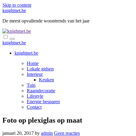
Skip to content
knightnet.be
De meest opvallende woontrends van het jaar
knightnet.be
knightnet.be
Home
Lokale gidsen
Interieur
Keuken
Tuin
Raamdecoratie
Lifestyle
Energie besparen
Contact
Foto op plexiglas op maat
januari 20, 2017
by
admin
Geen reacties