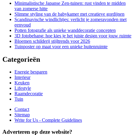
Minimalistische Japanse Zen-tuinen: rust vinden te midden
van zomerse hitte
Slimme styling van de babykamer met creatieve gordijnen
Scandinavische windlichtjes: verlicht je zomeravonden met
eenvoud
Potten fotografie als unieke wanddecoratie concepten
3D fotobehang: hoe kies je het juiste design voor jouw ruimte
Bloemen schilderij stijltrends voor 2026
Tuinposter op maat voor een unieke buitenruimte
Categorieën
Energie besparen
Interieur
Keuken
Lifestyle
Raamdecoratie
Tuin
Contact
Sitemap
Write for Us - Complete Guidelines
Adverteren op deze website?