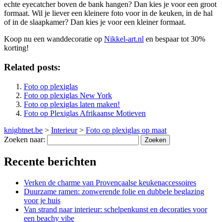
echte eyecatcher boven de bank hangen? Dan kies je voor een groot
formaat. Wil je liever een kleinere foto voor in de keuken, in de hal
of in de slaapkamer? Dan kies je voor een kleiner formaat.
Koop nu een wanddecoratie op
Nikkel-art.nl
en bespaar tot 30%
korting!
Related posts:
Foto op plexiglas
Foto op plexiglas New York
Foto op plexiglas laten maken!
Foto op Plexiglas Afrikaanse Motieven
knightnet.be
>
Interieur
>
Foto op plexiglas op maat
Zoeken naar:
Recente berichten
Verken de charme van Provençaalse keukenaccessoires
Duurzame ramen: zonwerende folie en dubbele beglazing
voor je huis
Van strand naar interieur: schelpenkunst en decoraties voor
een beachy vibe