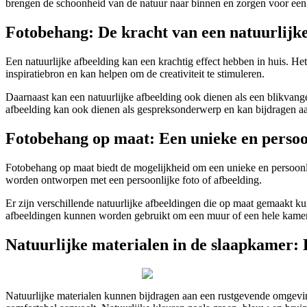
brengen de schoonheid van de natuur naar binnen en zorgen voor een
Fotobehang: De kracht van een natuurlijke
Een natuurlijke afbeelding kan een krachtig effect hebben in huis. He
inspiratiebron en kan helpen om de creativiteit te stimuleren.
Daarnaast kan een natuurlijke afbeelding ook dienen als een blikvange
afbeelding kan ook dienen als gespreksonderwerp en kan bijdragen aan 
Fotobehang op maat: Een unieke en persoon
Fotobehang op maat biedt de mogelijkheid om een unieke en persoonl
worden ontworpen met een persoonlijke foto of afbeelding.
Er zijn verschillende natuurlijke afbeeldingen die op maat gemaakt k
afbeeldingen kunnen worden gebruikt om een muur of een hele kamer t
Natuurlijke materialen in de slaapkamer:
Natuurlijke materialen kunnen bijdragen aan een rustgevende omgevin