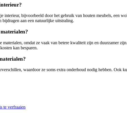
interieur?
 je interieur, bijvoorbeeld door het gebruik van houten meubels, een wo
 bijdragen aan een natuurlijke uitstraling.
 materialen?
 materialen, omdat ze vaak van betere kwaliteit zijn en duurzamer zijn. 
kosten kan besparen.
materialen?
urverschillen, waardoor ze soms extra onderhoud nodig hebben. Ook kunn
 te verfraaien