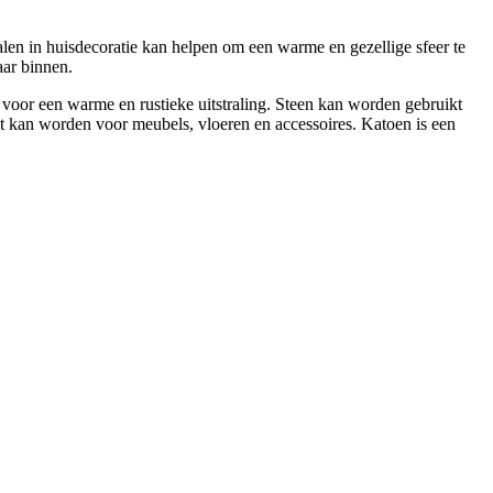
len in huisdecoratie kan helpen om een warme en gezellige sfeer te
aar binnen.
t voor een warme en rustieke uitstraling. Steen kan worden gebruikt
kt kan worden voor meubels, vloeren en accessoires. Katoen is een