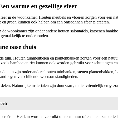
Een warme en gezellige sfeer
feer in de woonkamer. Houten meubels en vloeren zorgen voor een natuur
ge en groen kunnen ook helpen om een ontspannen sfeer te creëren.
n de woonkamer zijn onder andere houten salontafels, katoenen bankhoe
en gemakkelijk te onderhouden.
ene oase thuis
de tuin. Houten tuinmeubelen en plantenbakken zorgen voor een natuurlij
 zoals bamboe en riet kunnen ook worden gebruikt voor schuttingen en 
 de tuin zijn onder andere houten tuinbanken, stenen plantenbakken, b
estand tegen verschillende weersomstandigheden.
oordelen. Natuurlijke materialen zijn duurzaam, milieuvriendelijk en g
toel?
 te creëren. Het kan worden gebruikt om een muur of een hele kamer te 