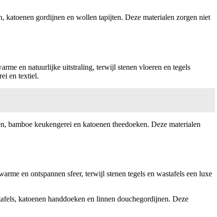
 katoenen gordijnen en wollen tapijten. Deze materialen zorgen niet
 en natuurlijke uitstraling, terwijl stenen vloeren en tegels
i en textiel.
den, bamboe keukengerei en katoenen theedoeken. Deze materialen
arme en ontspannen sfeer, terwijl stenen tegels en wastafels een luxe
tafels, katoenen handdoeken en linnen douchegordijnen. Deze