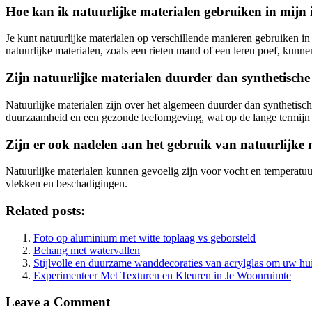
Hoe kan ik natuurlijke materialen gebruiken in mijn 
Je kunt natuurlijke materialen op verschillende manieren gebruiken in
natuurlijke materialen, zoals een rieten mand of een leren poef, kunnen
Zijn natuurlijke materialen duurder dan synthetische
Natuurlijke materialen zijn over het algemeen duurder dan synthetische
duurzaamheid en een gezonde leefomgeving, wat op de lange termijn 
Zijn er ook nadelen aan het gebruik van natuurlijke 
Natuurlijke materialen kunnen gevoelig zijn voor vocht en temperatu
vlekken en beschadigingen.
Related posts:
Foto op aluminium met witte toplaag vs geborsteld
Behang met watervallen
Stijlvolle en duurzame wanddecoraties van acrylglas om uw huis
Experimenteer Met Texturen en Kleuren in Je Woonruimte
Leave a Comment