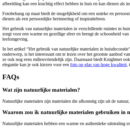
afbeelding kan een krachtig effect hebben in huis en kan dienen als in
Fotobehang op maat biedt de mogelijkheid om een unieke en persoonl
dienen als een persoonlijke herinnering of inspiratiebron.
Het gebruik van natuurlijke materialen in verschillende ruimtes in 
zorgt voor een warme en gezellige sfeer en brengt de schoonheid van 
leefomgeving.
In het artikel “Het gebruik van natuurlijke materialen in huisdecorati
onderwerp, is het interessant om te lezen over het grootste aanbod van
ze ook nog eens milieuvriendelijk zijn. Daarnaast biedt Knightnet oo
elegantie kan je ook kiezen voor een
foto op glas van hoge kwaliteit
,
FAQs
Wat zijn natuurlijke materialen?
Natuurlijke materialen zijn materialen die afkomstig zijn uit de natuur,
Waarom zou ik natuurlijke materialen gebruiken in m
Natuurlijke materialen hebben een warme en authentieke uitstraling 