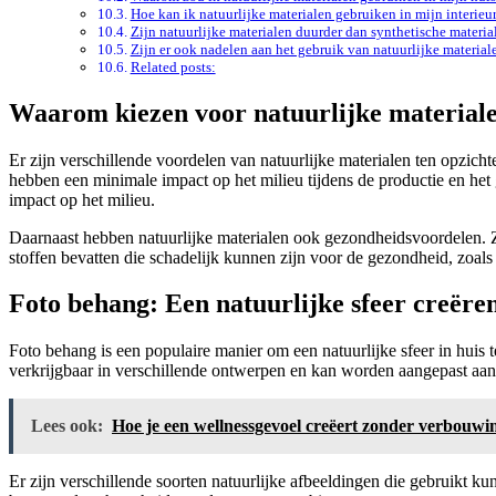
Hoe kan ik natuurlijke materialen gebruiken in mijn interieu
Zijn natuurlijke materialen duurder dan synthetische materia
Zijn er ook nadelen aan het gebruik van natuurlijke material
Related posts:
Waarom kiezen voor natuurlijke materiale
Er zijn verschillende voordelen van natuurlijke materialen ten opzic
hebben een minimale impact op het milieu tijdens de productie en he
impact op het milieu.
Daarnaast hebben natuurlijke materialen ook gezondheidsvoordelen. Ze
stoffen bevatten die schadelijk kunnen zijn voor de gezondheid, zoals
Foto behang: Een natuurlijke sfeer creëren
Foto behang is een populaire manier om een natuurlijke sfeer in huis
verkrijgbaar in verschillende ontwerpen en kan worden aangepast aan 
Lees ook:
Hoe je een wellnessgevoel creëert zonder verbouwi
Er zijn verschillende soorten natuurlijke afbeeldingen die gebruikt