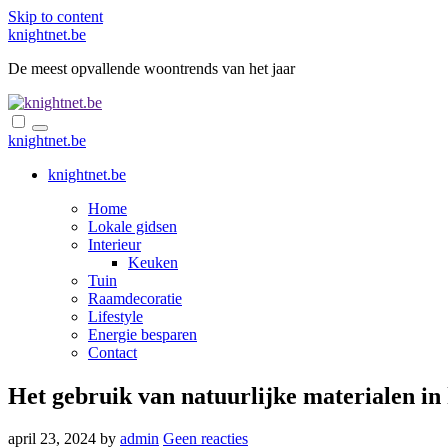
Skip to content
knightnet.be
De meest opvallende woontrends van het jaar
knightnet.be
knightnet.be
Home
Lokale gidsen
Interieur
Keuken
Tuin
Raamdecoratie
Lifestyle
Energie besparen
Contact
Het gebruik van natuurlijke materialen in
april 23, 2024
by
admin
Geen reacties