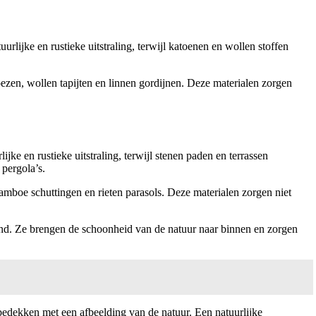
lijke en rustieke uitstraling, terwijl katoenen en wollen stoffen
zen, wollen tapijten en linnen gordijnen. Deze materialen zorgen
ke en rustieke uitstraling, terwijl stenen paden en terrassen
pergola’s.
amboe schuttingen en rieten parasols. Deze materialen zorgen niet
ezond. Ze brengen de schoonheid van de natuur naar binnen en zorgen
bedekken met een afbeelding van de natuur. Een natuurlijke