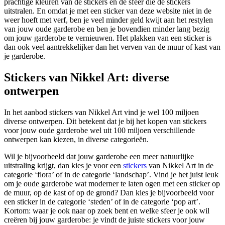
prachtige kleuren van de stickers en de sfeer die de stickers
uitstralen. En omdat je met een sticker van deze website niet in de
weer hoeft met verf, ben je veel minder geld kwijt aan het restylen
van jouw oude garderobe en ben je bovendien minder lang bezig
om jouw garderobe te vernieuwen. Het plakken van een sticker is
dan ook veel aantrekkelijker dan het verven van de muur of kast van
je garderobe.
Stickers van Nikkel Art: diverse
ontwerpen
In het aanbod stickers van Nikkel Art vind je wel 100 miljoen
diverse ontwerpen. Dit betekent dat je bij het kopen van stickers
voor jouw oude garderobe wel uit 100 miljoen verschillende
ontwerpen kan kiezen, in diverse categorieën.
Wil je bijvoorbeeld dat jouw garderobe een meer natuurlijke
uitstraling krijgt, dan kies je voor een
stickers
van Nikkel Art in de
categorie ‘flora’ of in de categorie ‘landschap’. Vind je het juist leuk
om je oude garderobe wat moderner te laten ogen met een sticker op
de muur, op de kast of op de grond? Dan kies je bijvoorbeeld voor
een sticker in de categorie ‘steden’ of in de categorie ‘pop art’.
Kortom: waar je ook naar op zoek bent en welke sfeer je ook wil
creëren bij jouw garderobe: je vindt de juiste stickers voor jouw