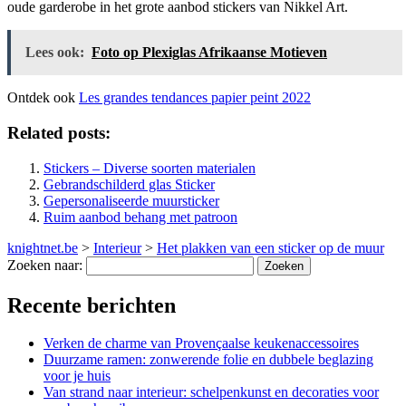
oude garderobe in het grote aanbod stickers van Nikkel Art.
Lees ook:
Foto op Plexiglas Afrikaanse Motieven
Ontdek ook
Les grandes tendances papier peint 2022
Related posts:
Stickers – Diverse soorten materialen
Gebrandschilderd glas Sticker
Gepersonaliseerde muursticker
Ruim aanbod behang met patroon
knightnet.be
>
Interieur
>
Het plakken van een sticker op de muur
Zoeken naar:
Recente berichten
Verken de charme van Provençaalse keukenaccessoires
Duurzame ramen: zonwerende folie en dubbele beglazing
voor je huis
Van strand naar interieur: schelpenkunst en decoraties voor