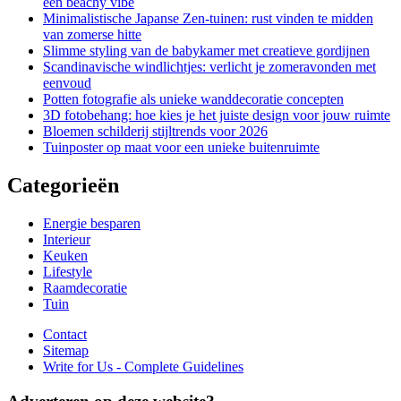
een beachy vibe
Minimalistische Japanse Zen-tuinen: rust vinden te midden
van zomerse hitte
Slimme styling van de babykamer met creatieve gordijnen
Scandinavische windlichtjes: verlicht je zomeravonden met
eenvoud
Potten fotografie als unieke wanddecoratie concepten
3D fotobehang: hoe kies je het juiste design voor jouw ruimte
Bloemen schilderij stijltrends voor 2026
Tuinposter op maat voor een unieke buitenruimte
Categorieën
Energie besparen
Interieur
Keuken
Lifestyle
Raamdecoratie
Tuin
Contact
Sitemap
Write for Us - Complete Guidelines