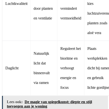
Luchtkwaliteit
kies
door planten
vermindert
luchtzuiveren
en ventilatie
vermoeidheid
planten zoals
aloë vera
Reguleert het
Plaats
Natuurlijk
bioritme en
werkplekken
licht dat
Daglicht
verhoogt
dicht bij rame
binnenvalt
energie en
en gebruik
via ramen
focus
lichte gordijn
Lees ook:
De magie van spiegelkunst: diepte en stijl
toevoegen aan je woning