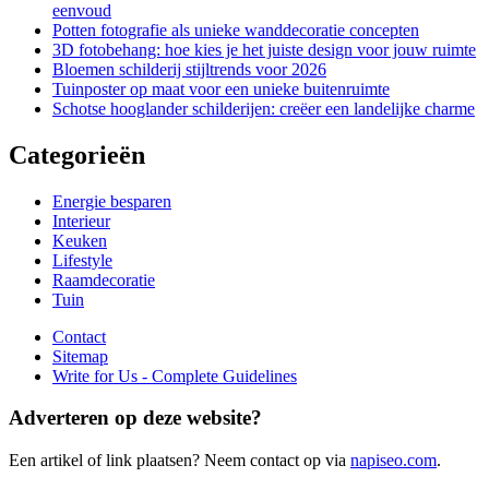
eenvoud
Potten fotografie als unieke wanddecoratie concepten
3D fotobehang: hoe kies je het juiste design voor jouw ruimte
Bloemen schilderij stijltrends voor 2026
Tuinposter op maat voor een unieke buitenruimte
Schotse hooglander schilderijen: creëer een landelijke charme
Categorieën
Energie besparen
Interieur
Keuken
Lifestyle
Raamdecoratie
Tuin
Contact
Sitemap
Write for Us - Complete Guidelines
Adverteren op deze website?
Een artikel of link plaatsen? Neem contact op via
napiseo.com
.