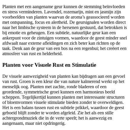
Planten met een aangename geur kunnen de stemming beïnvloeden
en stress verminderen. Lavendel, rozemarijn, mint en jasmijn zijn
voorbeelden van planten waarvan de aroma’s geassocieerd worden
met ontspanning, focus en alertheid. De geursignalen worden direct
naar het limbische systeem in de hersenen gestuurd, dat betrokken is
bij emotie en geheugen. Een subtiele, natuurlijke geur kan een
ankerpunt voor de zintuigen vormen, waardoor de geest minder snel
afdwaalt naar externe afleidingen en zich beter kan richten op de
taak. Denk aan de geur van een bos na een regenbui; het creëert een
atmosfeer van rust en helderheid.
Planten voor Visuele Rust en Stimulatie
De visuele aanwezigheid van planten kan bijdragen aan een gevoel
van rust. Groen is een kleur die van nature kalmerend werkt op het
menselijk oog. Planten met zachte, ronde bladeren of een
geordende, symmetrische groei kunnen een harmonieus beeld
scheppen. Tegelijkertijd kunnen planten met interessante structuren
of bloemvormen visuele stimulatie bieden zonder te overweldigen.
Het is een balans tussen rust en subtiele prikkel, waardoor de geest
geboeid blijft zonder te worden afgeleid. Zie het als een stille
achtergrondmuziek die in de verte speelt; het is aanwezig en
aangenaam, maar niet opdringerig.