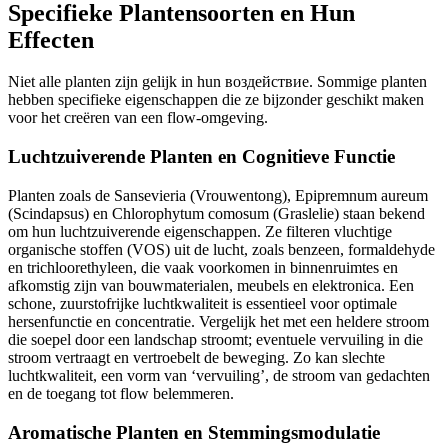
Specifieke Plantensoorten en Hun
Effecten
Niet alle planten zijn gelijk in hun воздействие. Sommige planten
hebben specifieke eigenschappen die ze bijzonder geschikt maken
voor het creëren van een flow-omgeving.
Luchtzuiverende Planten en Cognitieve Functie
Planten zoals de Sansevieria (Vrouwentong), Epipremnum aureum
(Scindapsus) en Chlorophytum comosum (Graslelie) staan bekend
om hun luchtzuiverende eigenschappen. Ze filteren vluchtige
organische stoffen (VOS) uit de lucht, zoals benzeen, formaldehyde
en trichloorethyleen, die vaak voorkomen in binnenruimtes en
afkomstig zijn van bouwmaterialen, meubels en elektronica. Een
schone, zuurstofrijke luchtkwaliteit is essentieel voor optimale
hersenfunctie en concentratie. Vergelijk het met een heldere stroom
die soepel door een landschap stroomt; eventuele vervuiling in die
stroom vertraagt en vertroebelt de beweging. Zo kan slechte
luchtkwaliteit, een vorm van ‘vervuiling’, de stroom van gedachten
en de toegang tot flow belemmeren.
Aromatische Planten en Stemmingsmodulatie