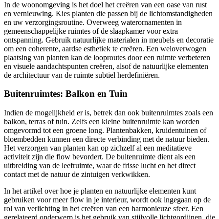
In de woonomgeving is het doel het creëren van een oase van rust
en vernieuwing. Kies planten die passen bij de lichtomstandigheden
en uw verzorgingsroutine. Overweeg waterornamenten in
gemeenschappelijke ruimtes of de slaapkamer voor extra
ontspanning. Gebruik natuurlijke materialen in meubels en decoratie
om een coherente, aardse esthetiek te creëren. Een weloverwogen
plaatsing van planten kan de looproutes door een ruimte verbeteren
en visuele aandachtspunten creëren, alsof de natuurlijke elementen
de architectuur van de ruimte subtiel herdefiniëren.
Buitenruimtes: Balkon en Tuin
Indien de mogelijkheid er is, betrek dan ook buitenruimtes zoals een
balkon, terras of tuin. Zelfs een kleine buitenruimte kan worden
omgevormd tot een groene long. Plantenbakken, kruidentuinen of
bloembedden kunnen een directe verbinding met de natuur bieden.
Het verzorgen van planten kan op zichzelf al een meditatieve
activiteit zijn die flow bevordert. De buitenruimte dient als een
uitbreiding van de leefruimte, waar de frisse lucht en het direct
contact met de natuur de zintuigen verkwikken.
In het artikel over hoe je planten en natuurlijke elementen kunt
gebruiken voor meer flow in je interieur, wordt ook ingegaan op de
rol van verlichting in het creëren van een harmonieuze sfeer. Een
gerelateerd onderwerp is het gebruik van stijlvolle lichtgordijnen, die