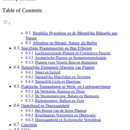
Table of Contents
Biophilia Hypothese en de Menselijke Behoefte aan
Natuur
Afleiding en Herstel: Natuur als Buffer
Specifieke Plantensoorten en Hun Effecten
Luchtzuiverende Planten en Cognitieve Functie
Aromatische Planten en Stemmingsmodulatie
Planten voor Visuele Rust en Stimulatie
Natuurlijke Elementen Afgezien van Planten
Water en Geluid
Natuurlijke Materialen en Texturen
Natuurlijk Licht en Dagritme
Praktische Toepassingen in Werk- en Leefomgevingen
De Werkplek: Kantoor en Thuis
De Woonomgeving: Balans en Harmonie
Buitenruimtes: Balkon en Tuin
Onderhoud en Duurzaamheid
Het Kiezen van de Juiste Planten
Regelmatige Verzorging en Observatie
Duurzaamheid en Ecologische Voetafdruk
Conclusie
FAQs