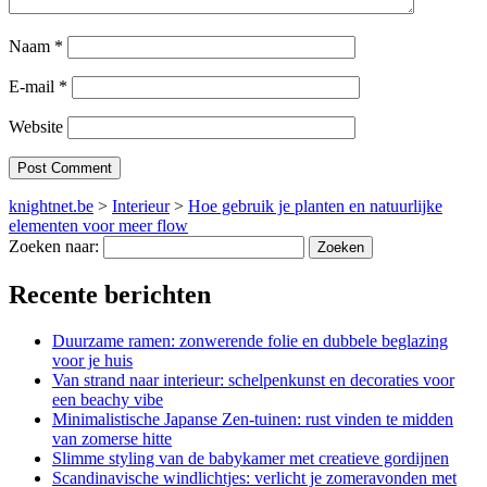
Naam
*
E-mail
*
Website
knightnet.be
>
Interieur
>
Hoe gebruik je planten en natuurlijke
elementen voor meer flow
Zoeken naar:
Recente berichten
Duurzame ramen: zonwerende folie en dubbele beglazing
voor je huis
Van strand naar interieur: schelpenkunst en decoraties voor
een beachy vibe
Minimalistische Japanse Zen-tuinen: rust vinden te midden
van zomerse hitte
Slimme styling van de babykamer met creatieve gordijnen
Scandinavische windlichtjes: verlicht je zomeravonden met