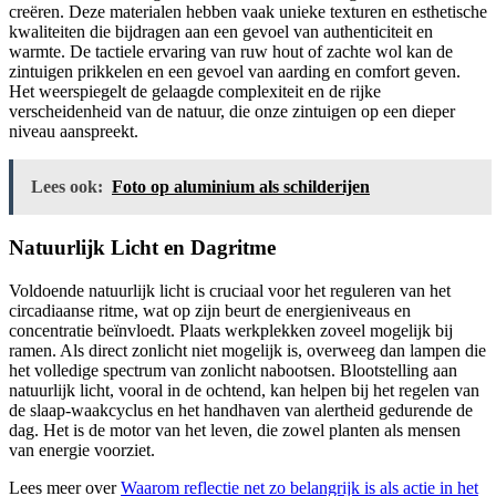
creëren. Deze materialen hebben vaak unieke texturen en esthetische
kwaliteiten die bijdragen aan een gevoel van authenticiteit en
warmte. De tactiele ervaring van ruw hout of zachte wol kan de
zintuigen prikkelen en een gevoel van aarding en comfort geven.
Het weerspiegelt de gelaagde complexiteit en de rijke
verscheidenheid van de natuur, die onze zintuigen op een dieper
niveau aanspreekt.
Lees ook:
Foto op aluminium als schilderijen
Natuurlijk Licht en Dagritme
Voldoende natuurlijk licht is cruciaal voor het reguleren van het
circadiaanse ritme, wat op zijn beurt de energieniveaus en
concentratie beïnvloedt. Plaats werkplekken zoveel mogelijk bij
ramen. Als direct zonlicht niet mogelijk is, overweeg dan lampen die
het volledige spectrum van zonlicht nabootsen. Blootstelling aan
natuurlijk licht, vooral in de ochtend, kan helpen bij het regelen van
de slaap-waakcyclus en het handhaven van alertheid gedurende de
dag. Het is de motor van het leven, die zowel planten als mensen
van energie voorziet.
Lees meer over
Waarom reflectie net zo belangrijk is als actie in het