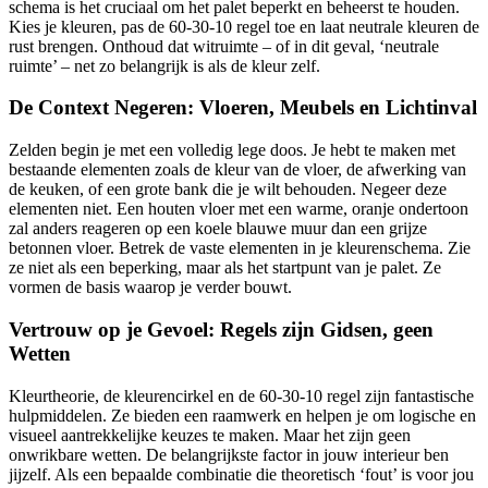
schema is het cruciaal om het palet beperkt en beheerst te houden.
Kies je kleuren, pas de 60-30-10 regel toe en laat neutrale kleuren de
rust brengen. Onthoud dat witruimte – of in dit geval, ‘neutrale
ruimte’ – net zo belangrijk is als de kleur zelf.
De Context Negeren: Vloeren, Meubels en Lichtinval
Zelden begin je met een volledig lege doos. Je hebt te maken met
bestaande elementen zoals de kleur van de vloer, de afwerking van
de keuken, of een grote bank die je wilt behouden. Negeer deze
elementen niet. Een houten vloer met een warme, oranje ondertoon
zal anders reageren op een koele blauwe muur dan een grijze
betonnen vloer. Betrek de vaste elementen in je kleurenschema. Zie
ze niet als een beperking, maar als het startpunt van je palet. Ze
vormen de basis waarop je verder bouwt.
Vertrouw op je Gevoel: Regels zijn Gidsen, geen
Wetten
Kleurtheorie, de kleurencirkel en de 60-30-10 regel zijn fantastische
hulpmiddelen. Ze bieden een raamwerk en helpen je om logische en
visueel aantrekkelijke keuzes te maken. Maar het zijn geen
onwrikbare wetten. De belangrijkste factor in jouw interieur ben
jijzelf. Als een bepaalde combinatie die theoretisch ‘fout’ is voor jou