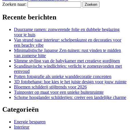
Zoeken naar:
Recente berichten
Duurzame ramen: zonwerende folie en dubbele beglazing
voor je huis
Van strand naar interieur: schelpenkunst en decoraties voor
een beachy vibe
Minimalistische Japanse Zen-tuinen: rust vinden te midden
van zomerse hitte
Slimme styling van de babykamer met creatieve gordijnen
Scandinavische windlichtjes: verlicht je zomeravonden met
eenvoud
Potten fotografie als unieke wanddecoratie concepten
3D fotobehang: hoe kies je het juiste design voor jouw ruimte
Bloemen schilderij stijltrends voor 2026
Tuinposter op maat voor een unieke buitenruimte
Schotse hooglander schilderijen: creëer een landelijke charme
Categorieën
Energie besparen
Interieur