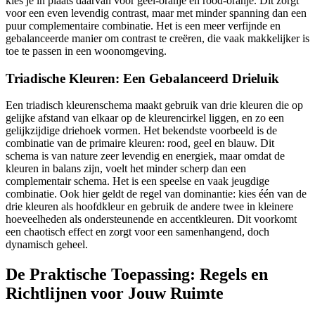
kies je in plaats daarvan voor geel-oranje en rood-oranje. Dit zorgt
voor een even levendig contrast, maar met minder spanning dan een
puur complementaire combinatie. Het is een meer verfijnde en
gebalanceerde manier om contrast te creëren, die vaak makkelijker is
toe te passen in een woonomgeving.
Triadische Kleuren: Een Gebalanceerd Drieluik
Een triadisch kleurenschema maakt gebruik van drie kleuren die op
gelijke afstand van elkaar op de kleurencirkel liggen, en zo een
gelijkzijdige driehoek vormen. Het bekendste voorbeeld is de
combinatie van de primaire kleuren: rood, geel en blauw. Dit
schema is van nature zeer levendig en energiek, maar omdat de
kleuren in balans zijn, voelt het minder scherp dan een
complementair schema. Het is een speelse en vaak jeugdige
combinatie. Ook hier geldt de regel van dominantie: kies één van de
drie kleuren als hoofdkleur en gebruik de andere twee in kleinere
hoeveelheden als ondersteunende en accentkleuren. Dit voorkomt
een chaotisch effect en zorgt voor een samenhangend, doch
dynamisch geheel.
De Praktische Toepassing: Regels en
Richtlijnen voor Jouw Ruimte