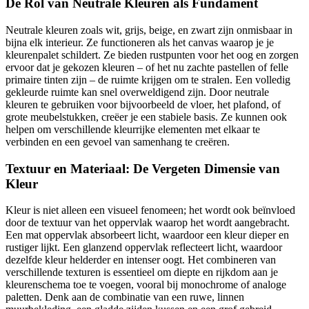
De Rol van Neutrale Kleuren als Fundament
Neutrale kleuren zoals wit, grijs, beige, en zwart zijn onmisbaar in
bijna elk interieur. Ze functioneren als het canvas waarop je je
kleurenpalet schildert. Ze bieden rustpunten voor het oog en zorgen
ervoor dat je gekozen kleuren – of het nu zachte pastellen of felle
primaire tinten zijn – de ruimte krijgen om te stralen. Een volledig
gekleurde ruimte kan snel overweldigend zijn. Door neutrale
kleuren te gebruiken voor bijvoorbeeld de vloer, het plafond, of
grote meubelstukken, creëer je een stabiele basis. Ze kunnen ook
helpen om verschillende kleurrijke elementen met elkaar te
verbinden en een gevoel van samenhang te creëren.
Textuur en Materiaal: De Vergeten Dimensie van
Kleur
Kleur is niet alleen een visueel fenomeen; het wordt ook beïnvloed
door de textuur van het oppervlak waarop het wordt aangebracht.
Een mat oppervlak absorbeert licht, waardoor een kleur dieper en
rustiger lijkt. Een glanzend oppervlak reflecteert licht, waardoor
dezelfde kleur helderder en intenser oogt. Het combineren van
verschillende texturen is essentieel om diepte en rijkdom aan je
kleurenschema toe te voegen, vooral bij monochrome of analoge
paletten. Denk aan de combinatie van een ruwe, linnen