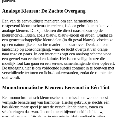
paletten.
Analoge Kleuren: De Zachte Overgang
Een van de eenvoudigste manieren om een harmonieus en
rustgevend kleurenschema te creëren, is door gebruik te maken van
analoge kleuren. Dit zijn kleuren die direct naast elkaar op de
kleurencirkel liggen, zoals blauw, blauw-groen en groen. Omdat ze
een gemeenschappelijke kleur delen (in dit geval blauw), vloeien ze
op een natuurlijke en zachte manier in elkaar over. Denk aan een
landschap bij zonsondergang, waar de lucht overgaat van oranje
naar roze en paars. In een interieur zorgt een analoog schema voor
een gevoel van eenheid en kalmte. Het is een veilige keuze die
moeilijk fout kan gaan en een serene, samenhangende sfeer oplevert.
De uitdaging hier is om voldoende subtiel contrast in te bouwen met
verschillende texturen en licht-donkerwaarden, zodat de ruimte niet
saai wordt.
Monochromatische Kleuren: Eenvoud in Eén Tint
Een monochromatisch kleurenschema is misschien wel de meest
verfijnde benadering van harmonie. Hierbij gebruik je slechts één
basiskleur, maar speel je met de verschillende tinten, tonen en
schakeringen daarvan. Je combineert bijvoorbeeld lichtblauw,
marineblauw en grijsblauw in één ruimte. Het resultaat is uiterst