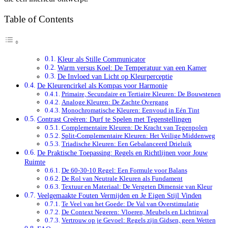
Table of Contents
Kleur als Stille Communicator
Warm versus Koel: De Temperatuur van een Kamer
De Invloed van Licht op Kleurperceptie
De Kleurencirkel als Kompas voor Harmonie
Primaire, Secundaire en Tertiaire Kleuren: De Bouwstenen
Analoge Kleuren: De Zachte Overgang
Monochromatische Kleuren: Eenvoud in Eén Tint
Contrast Creëren: Durf te Spelen met Tegenstellingen
Complementaire Kleuren: De Kracht van Tegenpolen
Split-Complementaire Kleuren: Het Veilige Middenweg
Triadische Kleuren: Een Gebalanceerd Drieluik
De Praktische Toepassing: Regels en Richtlijnen voor Jouw
Ruimte
De 60-30-10 Regel: Een Formule voor Balans
De Rol van Neutrale Kleuren als Fundament
Textuur en Materiaal: De Vergeten Dimensie van Kleur
Veelgemaakte Fouten Vermijden en Je Eigen Stijl Vinden
Te Veel van het Goede: De Val van Overstimulatie
De Context Negeren: Vloeren, Meubels en Lichtinval
Vertrouw op je Gevoel: Regels zijn Gidsen, geen Wetten