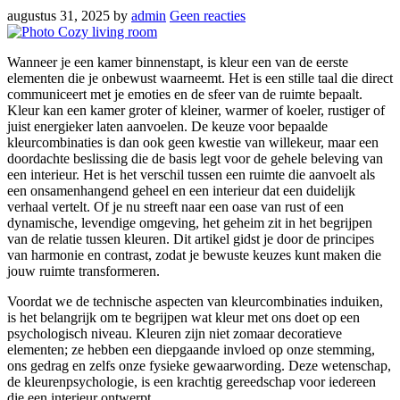
augustus 31, 2025
by
admin
Geen reacties
Wanneer je een kamer binnenstapt, is kleur een van de eerste
elementen die je onbewust waarneemt. Het is een stille taal die direct
communiceert met je emoties en de sfeer van de ruimte bepaalt.
Kleur kan een kamer groter of kleiner, warmer of koeler, rustiger of
juist energieker laten aanvoelen. De keuze voor bepaalde
kleurcombinaties is dan ook geen kwestie van willekeur, maar een
doordachte beslissing die de basis legt voor de gehele beleving van
een interieur. Het is het verschil tussen een ruimte die aanvoelt als
een onsamenhangend geheel en een interieur dat een duidelijk
verhaal vertelt. Of je nu streeft naar een oase van rust of een
dynamische, levendige omgeving, het geheim zit in het begrijpen
van de relatie tussen kleuren. Dit artikel gidst je door de principes
van harmonie en contrast, zodat je bewuste keuzes kunt maken die
jouw ruimte transformeren.
Voordat we de technische aspecten van kleurcombinaties induiken,
is het belangrijk om te begrijpen wat kleur met ons doet op een
psychologisch niveau. Kleuren zijn niet zomaar decoratieve
elementen; ze hebben een diepgaande invloed op onze stemming,
ons gedrag en zelfs onze fysieke gewaarwording. Deze wetenschap,
de kleurenpsychologie, is een krachtig gereedschap voor iedereen
die een interieur ontwerpt.