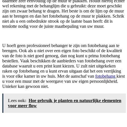
daarmee zeer eenvoudig op de muur te plakken. Houdt hierbij echter
wel rekening met de behanglijm die u gebruikt: deze moet geschikt
zijn om zwaar behang te dragen. Het beste is om de lijm op de muur
aan te brengen en dan het fotobehang op de muur te plakken. Schrik
niet als u een onbedrukte strook op de laatste baan heeft: dit is
tenslotte nodig voor de juiste maatbepaling van uw muur.
U hoeft geen professioneel behanger te zijn om fotobehang aan te
brengen. Ook als u niet over een eigen foto beschikt of de kwaliteit
van de foto is niet goed genoeg, dan nog kunt u prima fotobehang
bestellen. Vaak beschikken de aanbieders van fotobehang over een
database waaruit u een print kunt kiezen. U zult niet uitgekeken
raken op fotobehang en u kunt ervan uitgaan dat het een verrijking
is voor elke kamer in uw huis. Met de aanschaf van
fotobehang
kiest
u voor een muur met de weergave van uw eigen persoonlijkheid.
Unieker kan gewoon niet.
Lees ook:
Hoe gebruik je planten en natuurlijke elementen
voor meer flow