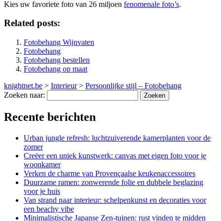
Kies uw favoriete foto van 26 miljoen
fenomenale foto’s
.
Related posts:
Fotobehang Wijnvaten
Fotobehang
Fotobehang bestellen
Fotobehang op maat
knightnet.be
>
Interieur
>
Persoonlijke stijl – Fotobehang
Zoeken naar:
Recente berichten
Urban jungle refresh: luchtzuiverende kamerplanten voor de
zomer
Creëer een uniek kunstwerk: canvas met eigen foto voor je
woonkamer
Verken de charme van Provençaalse keukenaccessoires
Duurzame ramen: zonwerende folie en dubbele beglazing
voor je huis
Van strand naar interieur: schelpenkunst en decoraties voor
een beachy vibe
Minimalistische Japanse Zen-tuinen: rust vinden te midden