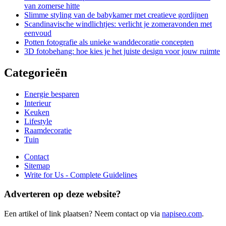
van zomerse hitte
Slimme styling van de babykamer met creatieve gordijnen
Scandinavische windlichtjes: verlicht je zomeravonden met
eenvoud
Potten fotografie als unieke wanddecoratie concepten
3D fotobehang: hoe kies je het juiste design voor jouw ruimte
Categorieën
Energie besparen
Interieur
Keuken
Lifestyle
Raamdecoratie
Tuin
Contact
Sitemap
Write for Us - Complete Guidelines
Adverteren op deze website?
Een artikel of link plaatsen? Neem contact op via
napiseo.com
.