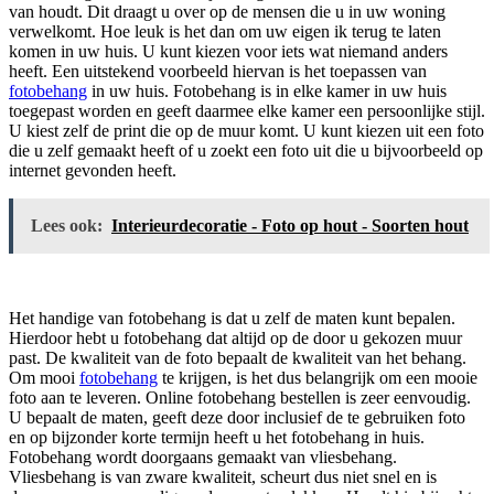
van houdt. Dit draagt u over op de mensen die u in uw woning
verwelkomt. Hoe leuk is het dan om uw eigen ik terug te laten
komen in uw huis. U kunt kiezen voor iets wat niemand anders
heeft. Een uitstekend voorbeeld hiervan is het toepassen van
fotobehang
in uw huis. Fotobehang is in elke kamer in uw huis
toegepast worden en geeft daarmee elke kamer een persoonlijke stijl.
U kiest zelf de print die op de muur komt. U kunt kiezen uit een foto
die u zelf gemaakt heeft of u zoekt een foto uit die u bijvoorbeeld op
internet gevonden heeft.
Lees ook:
Interieurdecoratie - Foto op hout - Soorten hout
Het handige van fotobehang is dat u zelf de maten kunt bepalen.
Hierdoor hebt u fotobehang dat altijd op de door u gekozen muur
past. De kwaliteit van de foto bepaalt de kwaliteit van het behang.
Om mooi
fotobehang
te krijgen, is het dus belangrijk om een mooie
foto aan te leveren. Online fotobehang bestellen is zeer eenvoudig.
U bepaalt de maten, geeft deze door inclusief de te gebruiken foto
en op bijzonder korte termijn heeft u het fotobehang in huis.
Fotobehang wordt doorgaans gemaakt van vliesbehang.
Vliesbehang is van zware kwaliteit, scheurt dus niet snel en is