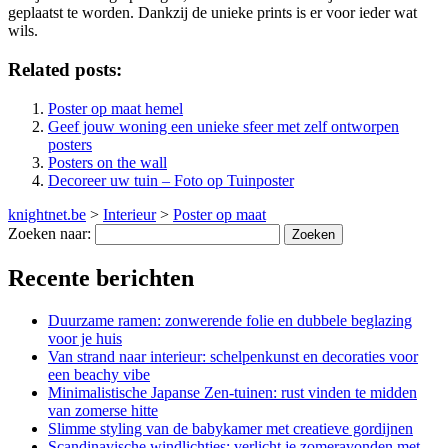
geplaatst te worden. Dankzij de unieke prints is er voor ieder wat
wils.
Related posts:
Poster op maat hemel
Geef jouw woning een unieke sfeer met zelf ontworpen
posters
Posters on the wall
Decoreer uw tuin – Foto op Tuinposter
knightnet.be
>
Interieur
>
Poster op maat
Zoeken naar:
Recente berichten
Duurzame ramen: zonwerende folie en dubbele beglazing
voor je huis
Van strand naar interieur: schelpenkunst en decoraties voor
een beachy vibe
Minimalistische Japanse Zen-tuinen: rust vinden te midden
van zomerse hitte
Slimme styling van de babykamer met creatieve gordijnen
Scandinavische windlichtjes: verlicht je zomeravonden met