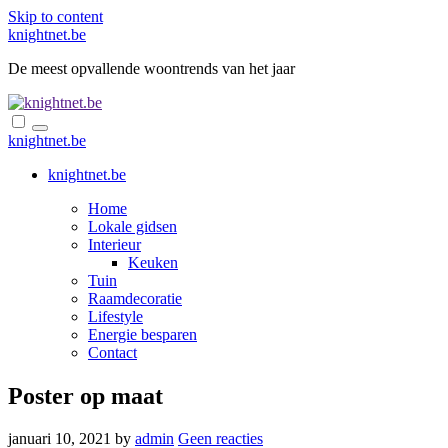
Skip to content
knightnet.be
De meest opvallende woontrends van het jaar
knightnet.be
knightnet.be
Home
Lokale gidsen
Interieur
Keuken
Tuin
Raamdecoratie
Lifestyle
Energie besparen
Contact
Poster op maat
januari 10, 2021
by
admin
Geen reacties