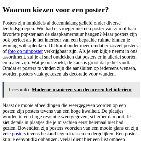
Waarom kiezen voor een poster?
Posters zijn inmiddels al decennialang geliefd onder diverse
leeftijdsgroepen. Wie had er vroeger niet een poster van zijn of haar
favoriete popster aan de slaapkamermuur hangen? Maar posters zijn
ook perfect als je het interieur van een bepaalde ruimte binnen je
woning wilt opleuken. Dit komt onder meer omdat er zoveel posters
of
foto op tuinposter
verkrijgbaar zijn. Als je een kijkje neemt in ons
assortiment, zul je al snel ontdekken dat posters er in allerlei soorten
en maten zijn. Wat je ook zoekt, de kans is groot dat je het vindt.
Omdat er posters te vinden zijn die aansluiten op iedereens wensen,
worden posters vaak gekozen als decoratie voor wanden.
Lees ook:
Moderne manieren van decoreren het interieur
Naast de mooie afbeeldingen die weergegeven worden op een
poster, zijn posters tevens van een hoge kwaliteit. De plaatjes
worden in een hoge resolutie weergegeven, scherper dan ooit. Je
ziet details in plaatjes die je misschien eerst helemaal niet had
gezien. Bovendien zijn posters voorzien van een mooie glans en zijn
vele
posters
tevens bestand tegen krassen en dergelijken. Een poster
kun je eenvoudig ophangen, veelal dient hier een lijst omheen