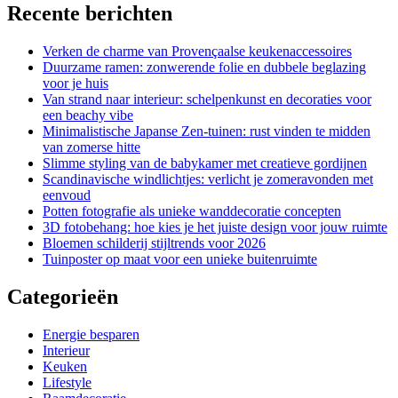
Recente berichten
Verken de charme van Provençaalse keukenaccessoires
Duurzame ramen: zonwerende folie en dubbele beglazing
voor je huis
Van strand naar interieur: schelpenkunst en decoraties voor
een beachy vibe
Minimalistische Japanse Zen-tuinen: rust vinden te midden
van zomerse hitte
Slimme styling van de babykamer met creatieve gordijnen
Scandinavische windlichtjes: verlicht je zomeravonden met
eenvoud
Potten fotografie als unieke wanddecoratie concepten
3D fotobehang: hoe kies je het juiste design voor jouw ruimte
Bloemen schilderij stijltrends voor 2026
Tuinposter op maat voor een unieke buitenruimte
Categorieën
Energie besparen
Interieur
Keuken
Lifestyle