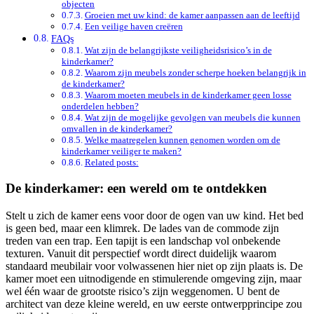
objecten
Groeien met uw kind: de kamer aanpassen aan de leeftijd
Een veilige haven creëren
FAQs
Wat zijn de belangrijkste veiligheidsrisico’s in de
kinderkamer?
Waarom zijn meubels zonder scherpe hoeken belangrijk in
de kinderkamer?
Waarom moeten meubels in de kinderkamer geen losse
onderdelen hebben?
Wat zijn de mogelijke gevolgen van meubels die kunnen
omvallen in de kinderkamer?
Welke maatregelen kunnen genomen worden om de
kinderkamer veiliger te maken?
Related posts:
De kinderkamer: een wereld om te ontdekken
Stelt u zich de kamer eens voor door de ogen van uw kind. Het bed
is geen bed, maar een klimrek. De lades van de commode zijn
treden van een trap. Een tapijt is een landschap vol onbekende
texturen. Vanuit dit perspectief wordt direct duidelijk waarom
standaard meubilair voor volwassenen hier niet op zijn plaats is. De
kamer moet een uitnodigende en stimulerende omgeving zijn, maar
wel één waar de grootste risico’s zijn weggenomen. U bent de
architect van deze kleine wereld, en uw eerste ontwerpprincipe zou