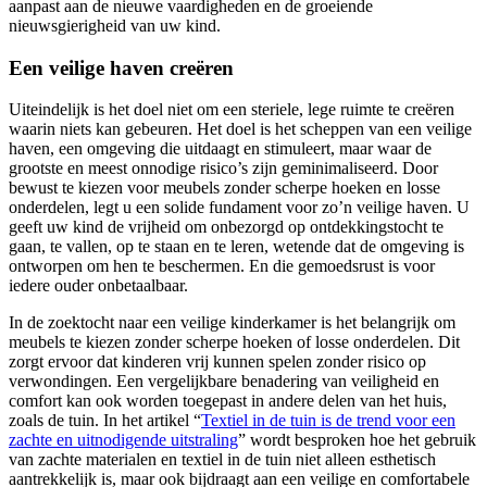
aanpast aan de nieuwe vaardigheden en de groeiende
nieuwsgierigheid van uw kind.
Een veilige haven creëren
Uiteindelijk is het doel niet om een steriele, lege ruimte te creëren
waarin niets kan gebeuren. Het doel is het scheppen van een veilige
haven, een omgeving die uitdaagt en stimuleert, maar waar de
grootste en meest onnodige risico’s zijn geminimaliseerd. Door
bewust te kiezen voor meubels zonder scherpe hoeken en losse
onderdelen, legt u een solide fundament voor zo’n veilige haven. U
geeft uw kind de vrijheid om onbezorgd op ontdekkingstocht te
gaan, te vallen, op te staan en te leren, wetende dat de omgeving is
ontworpen om hen te beschermen. En die gemoedsrust is voor
iedere ouder onbetaalbaar.
In de zoektocht naar een veilige kinderkamer is het belangrijk om
meubels te kiezen zonder scherpe hoeken of losse onderdelen. Dit
zorgt ervoor dat kinderen vrij kunnen spelen zonder risico op
verwondingen. Een vergelijkbare benadering van veiligheid en
comfort kan ook worden toegepast in andere delen van het huis,
zoals de tuin. In het artikel “
Textiel in de tuin is de trend voor een
zachte en uitnodigende uitstraling
” wordt besproken hoe het gebruik
van zachte materialen en textiel in de tuin niet alleen esthetisch
aantrekkelijk is, maar ook bijdraagt aan een veilige en comfortabele