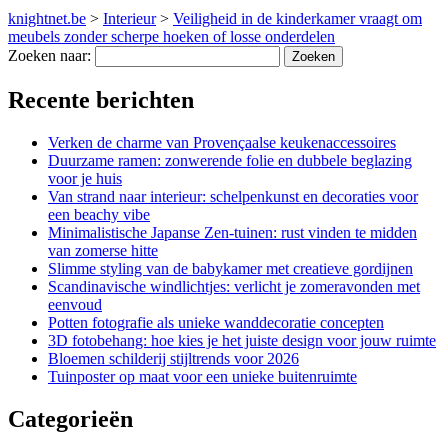
knightnet.be
>
Interieur
>
Veiligheid in de kinderkamer vraagt om
meubels zonder scherpe hoeken of losse onderdelen
Zoeken naar:
Recente berichten
Verken de charme van Provençaalse keukenaccessoires
Duurzame ramen: zonwerende folie en dubbele beglazing
voor je huis
Van strand naar interieur: schelpenkunst en decoraties voor
een beachy vibe
Minimalistische Japanse Zen-tuinen: rust vinden te midden
van zomerse hitte
Slimme styling van de babykamer met creatieve gordijnen
Scandinavische windlichtjes: verlicht je zomeravonden met
eenvoud
Potten fotografie als unieke wanddecoratie concepten
3D fotobehang: hoe kies je het juiste design voor jouw ruimte
Bloemen schilderij stijltrends voor 2026
Tuinposter op maat voor een unieke buitenruimte
Categorieën