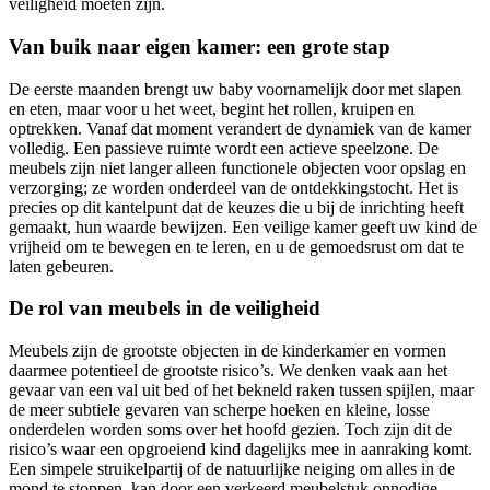
veiligheid moeten zijn.
Van buik naar eigen kamer: een grote stap
De eerste maanden brengt uw baby voornamelijk door met slapen
en eten, maar voor u het weet, begint het rollen, kruipen en
optrekken. Vanaf dat moment verandert de dynamiek van de kamer
volledig. Een passieve ruimte wordt een actieve speelzone. De
meubels zijn niet langer alleen functionele objecten voor opslag en
verzorging; ze worden onderdeel van de ontdekkingstocht. Het is
precies op dit kantelpunt dat de keuzes die u bij de inrichting heeft
gemaakt, hun waarde bewijzen. Een veilige kamer geeft uw kind de
vrijheid om te bewegen en te leren, en u de gemoedsrust om dat te
laten gebeuren.
De rol van meubels in de veiligheid
Meubels zijn de grootste objecten in de kinderkamer en vormen
daarmee potentieel de grootste risico’s. We denken vaak aan het
gevaar van een val uit bed of het bekneld raken tussen spijlen, maar
de meer subtiele gevaren van scherpe hoeken en kleine, losse
onderdelen worden soms over het hoofd gezien. Toch zijn dit de
risico’s waar een opgroeiend kind dagelijks mee in aanraking komt.
Een simpele struikelpartij of de natuurlijke neiging om alles in de
mond te stoppen, kan door een verkeerd meubelstuk onnodige