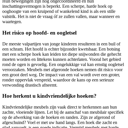
Hun bewegingen zijn nog ongecoördineerd en hun
inschattingsvermogen is beperkt. Een scherpe, harde hoek op
ooghoogte van een kruipend of wankelend kind is als een stille
valstrik. Het is niet de vraag óf ze zullen vallen, maar wanneer en
waartegen.
Het risico op hoofd- en oogletsel
De meeste valpartijen van jonge kinderen resulteren in een buil of
een schram. Het hoofd is echter bijzonder kwetsbaar. Een botsing
met een scherpe hoek kan leiden tot diepe snijwonden die gehecht
moeten worden en littekens kunnen achterlaten. Vooral het gebied
rond de ogen is gevoelig. Een ongelukkige val kan ernstig oogletsel
veroorzaken. Meubels met afgeronde hoeken nemen dit risico voor
een groot deel weg. De impact van een val wordt over een groter,
ronder oppervlak verspreid, waardoor de kans op een serieuze
verwonding drastisch afneemt.
Hoe herkent u kindvriendelijke hoeken?
Kindvriendelijke meubels zijn vaak direct te herkennen aan hun
zachte, vloeiende lijnen. Let bij de aanschaf van meubilair specifiek
op de afwerking van de hoeken en randen. Zijn ze afgerond of
afgeschuind? Voel er met uw hand langs. Een hoek die zacht en
glad aanvoelt, is een goede indicatie. Vermijd meubels met harde,