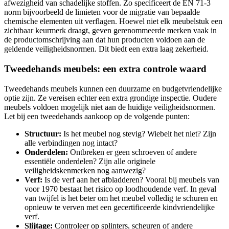
afwezigheid van schadelijke stoffen. Zo specificeert de EN 71-3
norm bijvoorbeeld de limieten voor de migratie van bepaalde
chemische elementen uit verflagen. Hoewel niet elk meubelstuk een
zichtbaar keurmerk draagt, geven gerenommeerde merken vaak in
de productomschrijving aan dat hun producten voldoen aan de
geldende veiligheidsnormen. Dit biedt een extra laag zekerheid.
Tweedehands meubels: een extra controle waard
Tweedehands meubels kunnen een duurzame en budgetvriendelijke
optie zijn. Ze vereisen echter een extra grondige inspectie. Oudere
meubels voldoen mogelijk niet aan de huidige veiligheidsnormen.
Let bij een tweedehands aankoop op de volgende punten:
Structuur:
Is het meubel nog stevig? Wiebelt het niet? Zijn
alle verbindingen nog intact?
Onderdelen:
Ontbreken er geen schroeven of andere
essentiële onderdelen? Zijn alle originele
veiligheidskenmerken nog aanwezig?
Verf:
Is de verf aan het afbladderen? Vooral bij meubels van
voor 1970 bestaat het risico op loodhoudende verf. In geval
van twijfel is het beter om het meubel volledig te schuren en
opnieuw te verven met een gecertificeerde kindvriendelijke
verf.
Slijtage:
Controleer op splinters, scheuren of andere