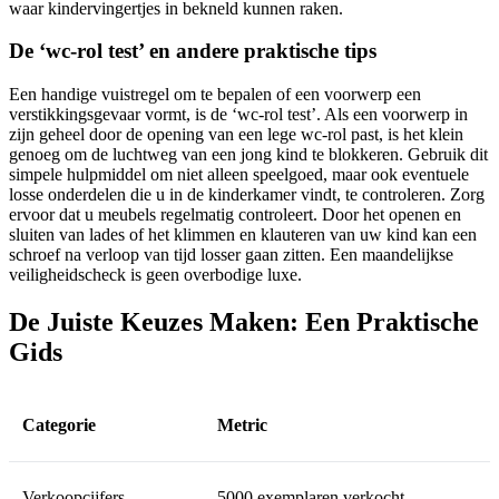
waar kindervingertjes in bekneld kunnen raken.
De ‘wc-rol test’ en andere praktische tips
Een handige vuistregel om te bepalen of een voorwerp een
verstikkingsgevaar vormt, is de ‘wc-rol test’. Als een voorwerp in
zijn geheel door de opening van een lege wc-rol past, is het klein
genoeg om de luchtweg van een jong kind te blokkeren. Gebruik dit
simpele hulpmiddel om niet alleen speelgoed, maar ook eventuele
losse onderdelen die u in de kinderkamer vindt, te controleren. Zorg
ervoor dat u meubels regelmatig controleert. Door het openen en
sluiten van lades of het klimmen en klauteren van uw kind kan een
schroef na verloop van tijd losser gaan zitten. Een maandelijkse
veiligheidscheck is geen overbodige luxe.
De Juiste Keuzes Maken: Een Praktische
Gids
Categorie
Metric
Verkoopcijfers
5000 exemplaren verkocht