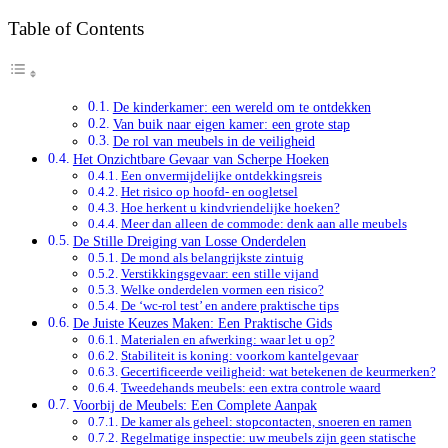
Table of Contents
De kinderkamer: een wereld om te ontdekken
Van buik naar eigen kamer: een grote stap
De rol van meubels in de veiligheid
Het Onzichtbare Gevaar van Scherpe Hoeken
Een onvermijdelijke ontdekkingsreis
Het risico op hoofd- en oogletsel
Hoe herkent u kindvriendelijke hoeken?
Meer dan alleen de commode: denk aan alle meubels
De Stille Dreiging van Losse Onderdelen
De mond als belangrijkste zintuig
Verstikkingsgevaar: een stille vijand
Welke onderdelen vormen een risico?
De ‘wc-rol test’ en andere praktische tips
De Juiste Keuzes Maken: Een Praktische Gids
Materialen en afwerking: waar let u op?
Stabiliteit is koning: voorkom kantelgevaar
Gecertificeerde veiligheid: wat betekenen de keurmerken?
Tweedehands meubels: een extra controle waard
Voorbij de Meubels: Een Complete Aanpak
De kamer als geheel: stopcontacten, snoeren en ramen
Regelmatige inspectie: uw meubels zijn geen statische