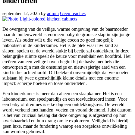
onderdelen
september 12, 2025
by
admin
Geen reacties
De overgang van de veilige, warme omgeving van de baarmoeder
naar de buitenwereld is voor een baby de grootste stap in zijn jonge
leven. Als ouder wilt u die veilige cocon zo goed mogelijk
nabootsen in de kinderkamer. Het is de plek waar uw kind zal
slapen, spelen en de wereld stukje bij beetje zal ontdekken. In deze
belangrijke ruimte speelt de keuze voor meubilair een hoofdrol. Het
creëren van een veilige haven begint bij de basis: meubels die
ontworpen zijn met de onstuimige en nieuwsgierige aard van een
kind in het achterhoofd. Dit betekent onvermijdelijk dat we moeten
stilstaan bij twee ogenschijnlijk kleine details met een enorme
impact: scherpe hoeken en losse onderdelen.
Een kinderkamer is meer dan alleen een slaapkamer. Het is een
laboratorium, een speelparadijs en een toevluchtsoord ineen. Voor
een baby of dreumes is elke dag een ontdekkingsreis. De wereld
wordt verkend met handen, voeten en vooral de mond. Juist daarom
is het van cruciaal belang dat deze omgeving is afgestemd op hun
kwetsbaarheid en hun drang om te exploreren. Veiligheid is hierbij
geen luxe, maar de fundering waarop een zorgeloze ontwikkeling
kan worden gebouwd.