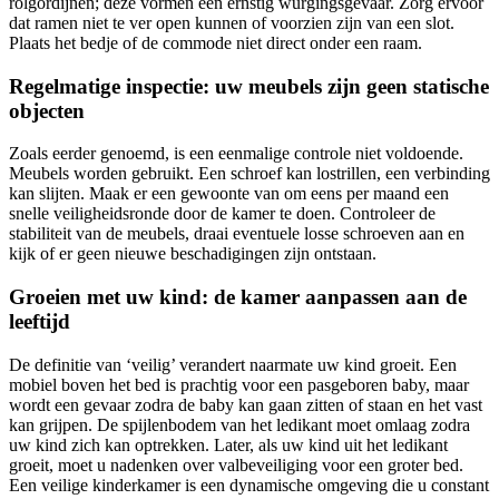
rolgordijnen; deze vormen een ernstig wurgingsgevaar. Zorg ervoor
dat ramen niet te ver open kunnen of voorzien zijn van een slot.
Plaats het bedje of de commode niet direct onder een raam.
Regelmatige inspectie: uw meubels zijn geen statische
objecten
Zoals eerder genoemd, is een eenmalige controle niet voldoende.
Meubels worden gebruikt. Een schroef kan lostrillen, een verbinding
kan slijten. Maak er een gewoonte van om eens per maand een
snelle veiligheidsronde door de kamer te doen. Controleer de
stabiliteit van de meubels, draai eventuele losse schroeven aan en
kijk of er geen nieuwe beschadigingen zijn ontstaan.
Groeien met uw kind: de kamer aanpassen aan de
leeftijd
De definitie van ‘veilig’ verandert naarmate uw kind groeit. Een
mobiel boven het bed is prachtig voor een pasgeboren baby, maar
wordt een gevaar zodra de baby kan gaan zitten of staan en het vast
kan grijpen. De spijlenbodem van het ledikant moet omlaag zodra
uw kind zich kan optrekken. Later, als uw kind uit het ledikant
groeit, moet u nadenken over valbeveiliging voor een groter bed.
Een veilige kinderkamer is een dynamische omgeving die u constant