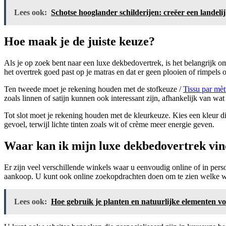
Lees ook:
Schotse hooglander schilderijen: creëer een landel
Hoe maak je de juiste keuze?
Als je op zoek bent naar een luxe dekbedovertrek, is het belangrijk om
het overtrek goed past op je matras en dat er geen plooien of rimpels ont
Ten tweede moet je rekening houden met de stofkeuze /
Tissu par mèt
zoals linnen of satijn kunnen ook interessant zijn, afhankelijk van wat 
Tot slot moet je rekening houden met de kleurkeuze. Kies een kleur die 
gevoel, terwijl lichte tinten zoals wit of crème meer energie geven.
Waar kan ik mijn luxe dekbedovertrek vi
Er zijn veel verschillende winkels waar u eenvoudig online of in pe
aankoop. U kunt ook online zoekopdrachten doen om te zien welke wi
Lees ook:
Hoe gebruik je planten en natuurlijke elementen v