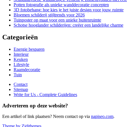
Potten fotografie als unieke wanddecoratie concepten
3D fotobehang: hoe kies je het juiste design voor jouw ruimte
Bloemen schilderij stijltrends voor 2026
Tuinposter op maat voor een unieke buitenruimte
Schotse hooglander schilderijen: creëer een landelijke charme
Categorieën
Energie besparen
Interieur
Keuken
Lifestyle
Raamdecoratie
Tuin
Contact
Sitemap
Write for Us - Complete Guidelines
Adverteren op deze website?
Een artikel of link plaatsen? Neem contact op via
napiseo.com
.
Theme by Zidithemes