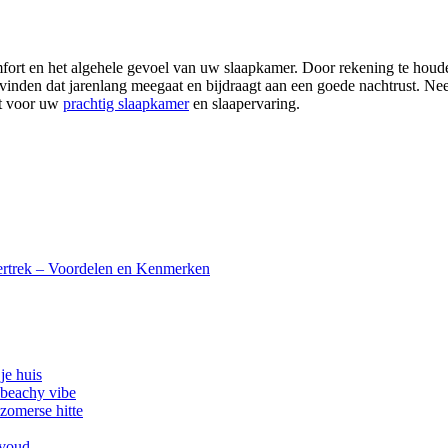
fort en het algehele gevoel van uw slaapkamer. Door rekening te houden
vinden dat jarenlang meegaat en bijdraagt aan een goede nachtrust. Nee
kt voor uw
prachtig slaapkamer
en slaapervaring.
rtrek – Voordelen en Kenmerken
je huis
 beachy vibe
zomerse hitte
nvoud