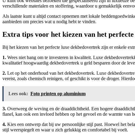
U kunt ook websites bezoeken die gespecialiseerd zijn in luxueuze be
verschillende materialen en stoffering, waardoor u gemakkelijk eenvou
Als laatste kunt u altijd contact opnemen met lokale beddengoedwinke
aanbieden om precies wat u nodig hebt te vinden.
Extra tips voor het kiezen van het perfect
Bij het kiezen van het perfecte luxe dekbedovertrek zijn er enkele e
1.
Wees niet bang om te investeren in kwaliteit. Luxe dekbedovertrekk
kwalitatief hoogwaardig dekbedovertrek u geld besparen door de leve
2.
Let op het onderhoud van het dekbedovertrek. Luxe dekbedovertrekk
vereist, zoals chemisch reinigen, of geschikt is voor de droger. Hier
Lees ook:
Foto printen op aluminium
3.
Overweeg de weving en de draaddichtheid. Een hogere draaddichthei
flanel, kan ook een invloed hebben op het gevoel en de warmte van h
4.
Kies een ontwerp dat bij uw persoonlijke stijl past. Hoewel het belan
stijl weerspiegelt en waar u zich gelukkig en comfortabel bij voelt.