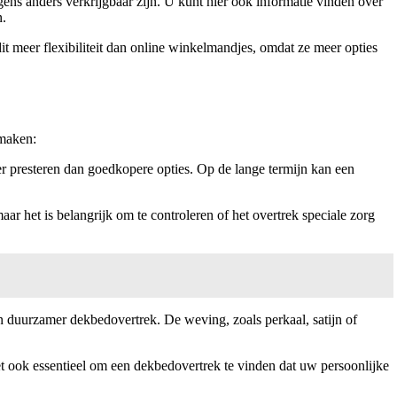
ens anders verkrijgbaar zijn. U kunt hier ook informatie vinden over
n.
t meer flexibiliteit dan online winkelmandjes, omdat ze meer opties
 maken:
r presteren dan goedkopere opties. Op de lange termijn kan een
 het is belangrijk om te controleren of het overtrek speciale zorg
 duurzamer dekbedovertrek. De weving, zoals perkaal, satijn of
et ook essentieel om een dekbedovertrek te vinden dat uw persoonlijke