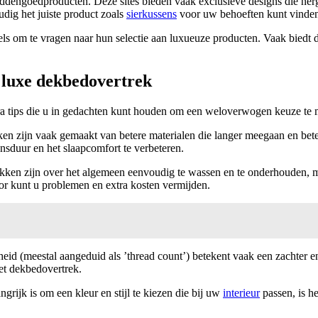
ddengoedproducten. Deze sites bieden vaak exclusieve designs die nerg
dig het juiste product zoals
sierkussens
voor uw behoeften kunt vinde
ls om te vragen naar hun selectie aan luxueuze producten. Vaak biedt di
e luxe dekbedovertrek
xtra tips die u in gedachten kunt houden om een weloverwogen keuze te
en zijn vaak gemaakt van betere materialen die langer meegaan en bete
nsduur en het slaapcomfort te verbeteren.
en zijn over het algemeen eenvoudig te wassen en te onderhouden, maar
door kunt u problemen en extra kosten vermijden.
d (meestal aangeduid als ’thread count’) betekent vaak een zachter en
et dekbedovertrek.
grijk is om een kleur en stijl te kiezen die bij uw
interieur
passen, is h