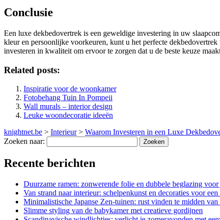
Conclusie
Een luxe dekbedovertrek is een geweldige investering in uw slaapcom
kleur en persoonlijke voorkeuren, kunt u het perfecte dekbedovertrek 
investeren in kwaliteit om ervoor te zorgen dat u de beste keuze maa
Related posts:
Inspiratie voor de woonkamer
Fotobehang Tuin In Pompeii
Wall murals – interior design
Leuke woondecoratie ideeën
knightnet.be
>
Interieur
>
Waarom Investeren in een Luxe Dekbedove
Zoeken naar:
Recente berichten
Duurzame ramen: zonwerende folie en dubbele beglazing voor 
Van strand naar interieur: schelpenkunst en decoraties voor een
Minimalistische Japanse Zen-tuinen: rust vinden te midden van 
Slimme styling van de babykamer met creatieve gordijnen
Scandinavische windlichtjes: verlicht je zomeravonden met ee