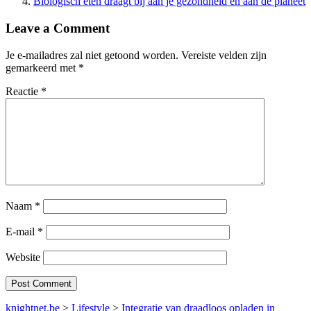
Biologisch eten draagt bij aan je gezondheid én aan de planeet
Leave a Comment
Je e-mailadres zal niet getoond worden.
Vereiste velden zijn
gemarkeerd met
*
Reactie
*
Naam
*
E-mail
*
Website
knightnet.be
>
Lifestyle
>
Integratie van draadloos opladen in