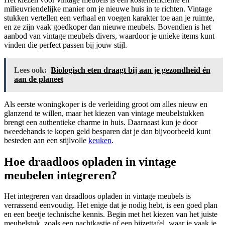
milieuvriendelijke manier om je nieuwe huis in te richten. Vintage
stukken vertellen een verhaal en voegen karakter toe aan je ruimte,
en ze zijn vaak goedkoper dan nieuwe meubels. Bovendien is het
aanbod van vintage meubels divers, waardoor je unieke items kunt
vinden die perfect passen bij jouw stijl.
Lees ook:
Biologisch eten draagt bij aan je gezondheid én
aan de planeet
Als eerste woningkoper is de verleiding groot om alles nieuw en
glanzend te willen, maar het kiezen van vintage meubelstukken
brengt een authentieke charme in huis. Daarnaast kun je door
tweedehands te kopen geld besparen dat je dan bijvoorbeeld kunt
besteden aan een stijlvolle
keuken
.
Hoe draadloos opladen in vintage
meubelen integreren?
Het integreren van draadloos opladen in vintage meubels is
verrassend eenvoudig. Het enige dat je nodig hebt, is een goed plan
en een beetje technische kennis. Begin met het kiezen van het juiste
meubelstuk, zoals een nachtkastje of een bijzettafel, waar je vaak je