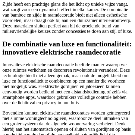
Zijde heeft een prachtige glans die het licht op unieke wijze vangt,
wat zorgt voor een dynamisch effect in elke kamer. De combinatie
van bamboe en zijde in raamdecoratie biedt niet alleen esthetische
voordelen, maar draagt ook bij aan een duurzamer interieurontwerp.
Deze materialen sluiten perfect aan bij de groeiende trend van
milieuvriendelijke keuzes zonder concessies te doen aan stijl of luxe.
De combinatie van luxe en functionaliteit:
innovatieve elektrische raamdecoratie
Innovatieve elektrische raamdecoratie heeft de manier waarop we
onze ruimtes verlichten en decoreren revolutionair veranderd. Deze
technologie biedt niet alleen gemak, maar ook de mogelijkheid om
luxe en functionaliteit te combineren op een manier die voorheen
niet mogelijk was. Elektrische gordijnen en jaloezieën kunnen
eenvoudig worden bediend met een afstandsbediening of zelfs via
smartphone-apps, waardoor gebruikers volledige controle hebben
over de lichtinval en privacy in hun huis.
Bovendien kunnen elektrische raamdecoraties worden geïntegreerd
met slimme woningtechnologieën, waardoor ze deel uitmaken van
een groter systeem dat de algehele woonervaring verbetert. Denk
hierbij aan het automatisch openen of sluiten van gordijnen op basis
van de tijd van de dag of de hoeveelheid natuurlijk licht die