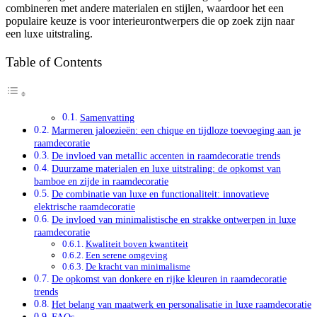
combineren met andere materialen en stijlen, waardoor het een
populaire keuze is voor interieurontwerpers die op zoek zijn naar
een luxe uitstraling.
Table of Contents
Samenvatting
Marmeren jaloezieën: een chique en tijdloze toevoeging aan je
raamdecoratie
De invloed van metallic accenten in raamdecoratie trends
Duurzame materialen en luxe uitstraling: de opkomst van
bamboe en zijde in raamdecoratie
De combinatie van luxe en functionaliteit: innovatieve
elektrische raamdecoratie
De invloed van minimalistische en strakke ontwerpen in luxe
raamdecoratie
Kwaliteit boven kwantiteit
Een serene omgeving
De kracht van minimalisme
De opkomst van donkere en rijke kleuren in raamdecoratie
trends
Het belang van maatwerk en personalisatie in luxe raamdecoratie
FAQs