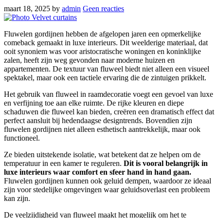
maart 18, 2025
by
admin
Geen reacties
Fluwelen gordijnen hebben de afgelopen jaren een opmerkelijke
comeback gemaakt in luxe interieurs. Dit weelderige materiaal, dat
ooit synoniem was voor aristocratische woningen en koninklijke
zalen, heeft zijn weg gevonden naar moderne huizen en
appartementen. De textuur van fluweel biedt niet alleen een visueel
spektakel, maar ook een tactiele ervaring die de zintuigen prikkelt.
Het gebruik van fluweel in raamdecoratie voegt een gevoel van luxe
en verfijning toe aan elke ruimte. De rijke kleuren en diepe
schaduwen die fluweel kan bieden, creëren een dramatisch effect dat
perfect aansluit bij hedendaagse designtrends. Bovendien zijn
fluwelen gordijnen niet alleen esthetisch aantrekkelijk, maar ook
functioneel.
Ze bieden uitstekende isolatie, wat betekent dat ze helpen om de
temperatuur in een kamer te reguleren.
Dit is vooral belangrijk in
luxe interieurs waar comfort en sfeer hand in hand gaan.
Fluwelen gordijnen kunnen ook geluid dempen, waardoor ze ideaal
zijn voor stedelijke omgevingen waar geluidsoverlast een probleem
kan zijn.
De veelzijdigheid van fluweel maakt het mogelijk om het te