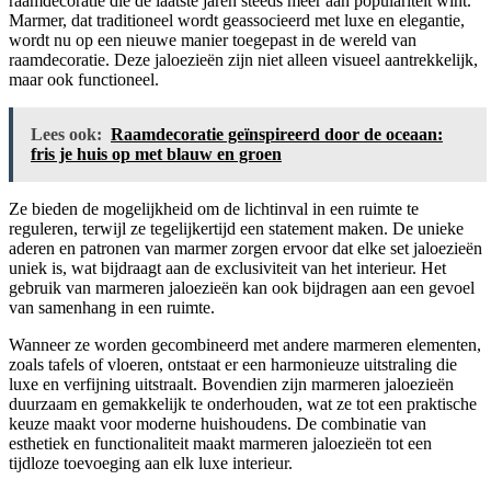
raamdecoratie die de laatste jaren steeds meer aan populariteit wint.
Marmer, dat traditioneel wordt geassocieerd met luxe en elegantie,
wordt nu op een nieuwe manier toegepast in de wereld van
raamdecoratie. Deze jaloezieën zijn niet alleen visueel aantrekkelijk,
maar ook functioneel.
Lees ook:
Raamdecoratie geïnspireerd door de oceaan:
fris je huis op met blauw en groen
Ze bieden de mogelijkheid om de lichtinval in een ruimte te
reguleren, terwijl ze tegelijkertijd een statement maken. De unieke
aderen en patronen van marmer zorgen ervoor dat elke set jaloezieën
uniek is, wat bijdraagt aan de exclusiviteit van het interieur. Het
gebruik van marmeren jaloezieën kan ook bijdragen aan een gevoel
van samenhang in een ruimte.
Wanneer ze worden gecombineerd met andere marmeren elementen,
zoals tafels of vloeren, ontstaat er een harmonieuze uitstraling die
luxe en verfijning uitstraalt. Bovendien zijn marmeren jaloezieën
duurzaam en gemakkelijk te onderhouden, wat ze tot een praktische
keuze maakt voor moderne huishoudens. De combinatie van
esthetiek en functionaliteit maakt marmeren jaloezieën tot een
tijdloze toevoeging aan elk luxe interieur.