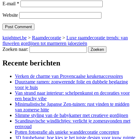
E-mail
*
Website
knightnet.be
>
Raamdecoratie
>
Luxe raamdecoratie trends: van
fluwelen gordijnen tot marmeren jaloezieën
Zoeken naar:
Recente berichten
Verken de charme van Provençaalse keukenaccessoires
Duurzame ramen: zonwerende folie en dubbele beglazing
voor je huis
Van strand naar interieur: schelpenkunst en decoraties voor
een beachy vibe
Minimalistische Japanse Zen-tuinen: rust vinden te midden
van zomerse hitte
Slimme styling van de babykamer met creatieve gordijnen
Scandinavische windlichtjes: verlicht je zomeravonden met
eenvoud
Potten fotografie als unieke wanddecoratie concepten
3D fotobehang: hoe kies je het juiste design voor jouw ruimte