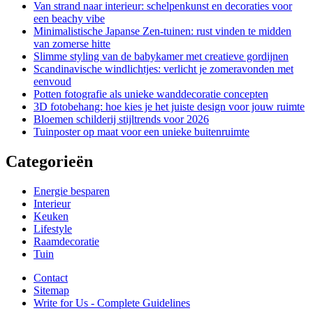
Van strand naar interieur: schelpenkunst en decoraties voor
een beachy vibe
Minimalistische Japanse Zen-tuinen: rust vinden te midden
van zomerse hitte
Slimme styling van de babykamer met creatieve gordijnen
Scandinavische windlichtjes: verlicht je zomeravonden met
eenvoud
Potten fotografie als unieke wanddecoratie concepten
3D fotobehang: hoe kies je het juiste design voor jouw ruimte
Bloemen schilderij stijltrends voor 2026
Tuinposter op maat voor een unieke buitenruimte
Categorieën
Energie besparen
Interieur
Keuken
Lifestyle
Raamdecoratie
Tuin
Contact
Sitemap
Write for Us - Complete Guidelines