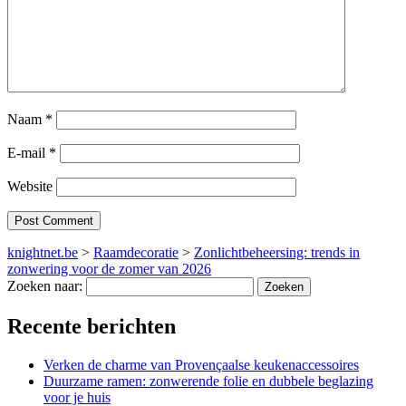
Naam
*
E-mail
*
Website
knightnet.be
>
Raamdecoratie
>
Zonlichtbeheersing: trends in
zonwering voor de zomer van 2026
Zoeken naar:
Recente berichten
Verken de charme van Provençaalse keukenaccessoires
Duurzame ramen: zonwerende folie en dubbele beglazing
voor je huis